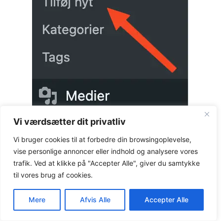
Vi værdsætter dit privatliv
Vi bruger cookies til at forbedre din browsingoplevelse,
vise personlige annoncer eller indhold og analysere vores
Introducer dig selv:
Start med at fortælle om
trafik. Ved at klikke på "Accepter Alle", giver du samtykke
dig selv (hvis det er en personlig blog) og hvad
til vores brug af cookies.
du vil skrive om.
Mere
Afvis Alle
Accepter Alle
Strukturer dit indhold:
Opdel din artikel i
sektioner ved hjælp af overskrifter og