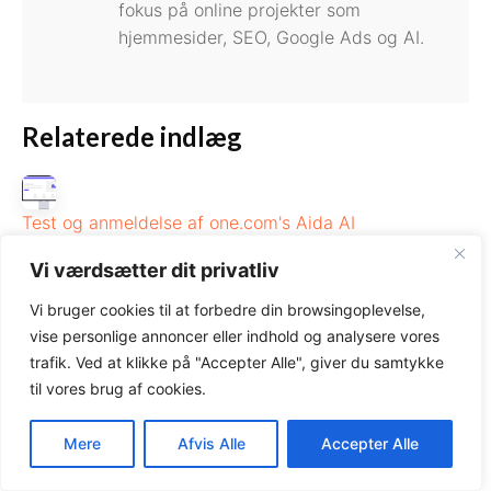
fokus på online projekter som
hjemmesider, SEO, Google Ads og AI.
Relaterede indlæg
Test og anmeldelse af one.com's Aida AI
Hjemmesideprogram
Vi værdsætter dit privatliv
Vi bruger cookies til at forbedre din browsingoplevelse,
Lav portfolio website trin for trin
vise personlige annoncer eller indhold og analysere vores
trafik. Ved at klikke på "Accepter Alle", giver du samtykke
til vores brug af cookies.
Wix vs. one.com hjemmesidebygger – Hvilken er
bedst?
Mere
Afvis Alle
Accepter Alle